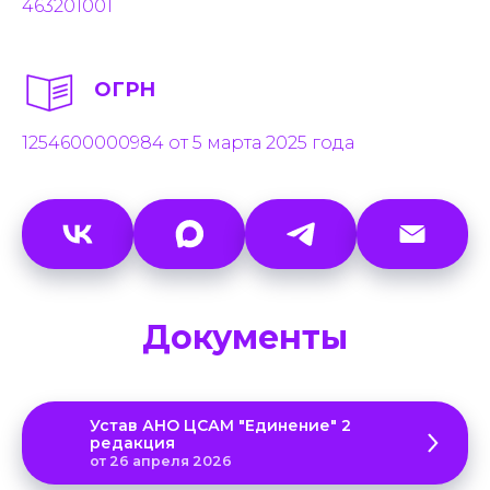
463201001
ОГРН
1254600000984 от 5 марта 2025 года
Документы
Устав АНО ЦСАМ "Единение" 2
редакция
от 26 апреля 2026